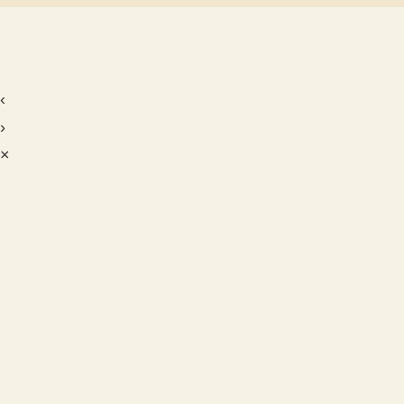
‹
›
×