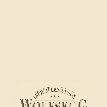
ahme von Vergünstigungen die jeweilige
 Daten abgebildet sind, dem Leistungserbringer
offenlegen. Der Unternehmer prüft sodann, in der
rcodes auf der Gästekarte und durch Übermittlung
 IT-Auftragsverarbeiter, ob diese (noch) gültig ist.
nbezogene Daten an den Unternehmer übermittelt,
titätsdaten (zur Überprüfung der Identität und des